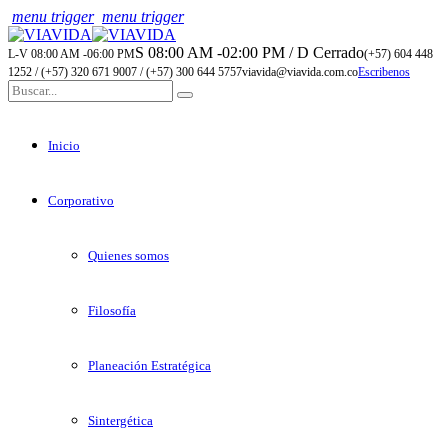
menu trigger
menu trigger
S 08:00 AM -02:00 PM / D Cerrado
L-V 08:00 AM -06:00 PM
(+57) 604 448
1252 / (+57) 320 671 9007 / (+57) 300 644 5757
viavida@viavida.com.co
Escribenos
Inicio
Corporativo
Quienes somos
Filosofía
Planeación Estratégica
Sintergética