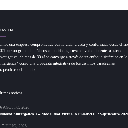
IAVIDA
omos una empresa comprometida con la vida, creada y conformada desde el añ
001 por un grupo de médicos colombianos, cuya actividad docente, asistencial 
nvestigativa, de más de 30 años converge a través de un enfoque sistémico en la
intergética* como una propuesta integrativa de los distintos paradigmas
erapéuticos del mundo.
ltimas noticas
6 AGOSTO, 2026
Nuevo! Sintergética 1 – Modalidad Virtual o Presencial // Septiembre 202
17 JULIO, 2026