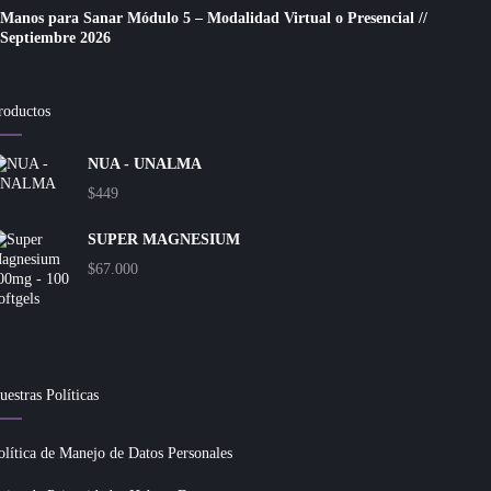
Manos para Sanar Módulo 5 – Modalidad Virtual o Presencial //
Septiembre 2026
roductos
NUA - UNALMA
$
449
SUPER MAGNESIUM
$
67.000
uestras Políticas
olítica de Manejo de Datos Personales