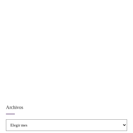
Declaración por la paz
mundial
CONTINUAR LEYENDO
Archivos