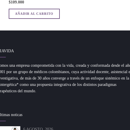
$
109.000
AÑADIR AL CARRITO
IAVIDA
omos una empresa comprometida con la vida, creada y conformada desde el añ
001 por un grupo de médicos colombianos, cuya actividad docente, asistencial 
nvestigativa, de más de 30 años converge a través de un enfoque sistémico en la
intergética* como una propuesta integrativa de los distintos paradigmas
erapéuticos del mundo.
ltimas noticas
6 AGOSTO, 2026