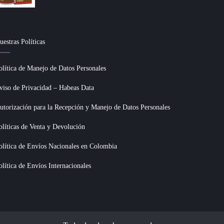
uestras Políticas
olítica de Manejo de Datos Personales
viso de Privacidad – Habeas Data
utorización para la Recepción y Manejo de Datos Personales
olíticas de Venta y Devolución
olítica de Envíos Nacionales en Colombia
olítica de Envíos Internacionales