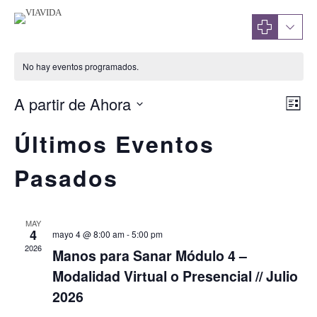
No hay eventos programados.
Na
A partir de Ahora
Nav
Lista
Seleccionar
de
de
Últimos Eventos
fecha.
vist
vis
Pasados
de
Eve
MAY
4
mayo 4 @ 8:00 am
-
5:00 pm
2026
Manos para Sanar Módulo 4 –
Modalidad Virtual o Presencial // Julio
2026