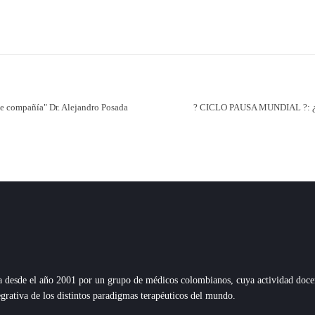
te compañía" Dr. Alejandro Posada
? CICLO PAUSA MUNDIAL ?: 
esde el año 2001 por un grupo de médicos colombianos, cuya actividad docente,
grativa de los distintos paradigmas terapéuticos del mundo.