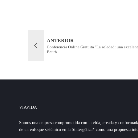
ANTERIOR
Conferencia Online Gratuita "La soledad: una excelen
Beuth.
VIAVIDA
Somos una empresa comprometida con la vida, creada y conformada d
de un enfoque sistémico en la Sintergética* como una propuesta inte