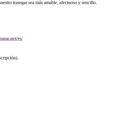
estro trasegar sea más amable, afectuoso y sencillo.
bung.net/es/
scripción).