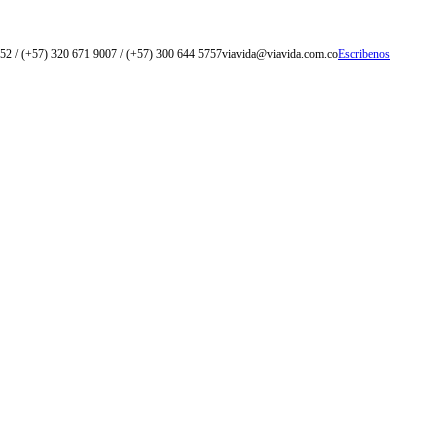
52 / (+57) 320 671 9007 / (+57) 300 644 5757
viavida@viavida.com.co
Escribenos