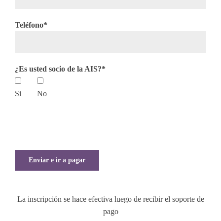
Teléfono*
¿Es usted socio de la AIS?*
Si
No
Deja
este
campo
en
blanco,
La inscripción se hace efectiva luego de recibir el soporte de
por
pago
favor.