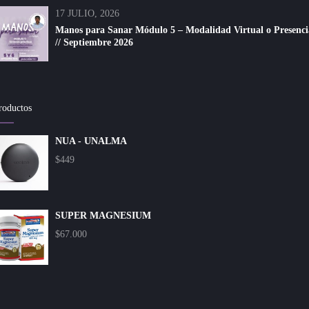
17 JULIO, 2026
Manos para Sanar Módulo 5 – Modalidad Virtual o Presenci
// Septiembre 2026
roductos
NUA - UNALMA
$
449
SUPER MAGNESIUM
$
67.000