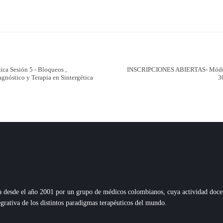
ica Sesión 5 - Bloqueos ,
INSCRIPCIONES ABIERTAS- Módulo 
agnóstico y Terapia en Sintergética
3
esde el año 2001 por un grupo de médicos colombianos, cuya actividad docente,
grativa de los distintos paradigmas terapéuticos del mundo.