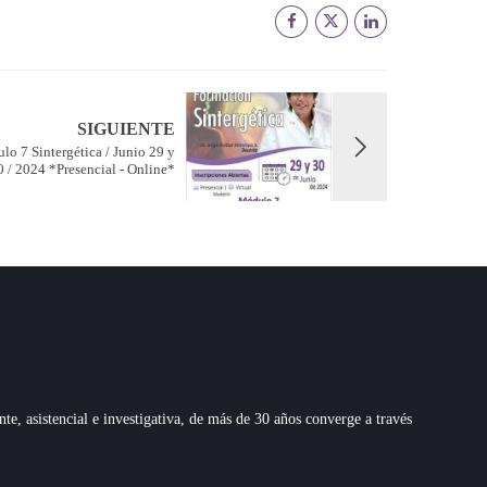
SIGUIENTE
7 Sintergética / Junio 29 y
0 / 2024 *Presencial - Online*
 asistencial e investigativa, de más de 30 años converge a través