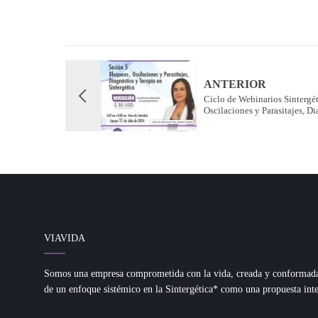
ANTERIOR
Ciclo de Webinarios Sintergét
Oscilaciones y Parasitajes, Di
VIAVIDA
Somos una empresa comprometida con la vida, creada y conformada d
de un enfoque sistémico en la Sintergética* como una propuesta inte