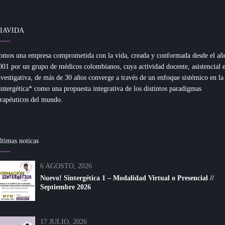
IAVIDA
omos una empresa comprometida con la vida, creada y conformada desde el añ
001 por un grupo de médicos colombianos, cuya actividad docente, asistencial 
nvestigativa, de más de 30 años converge a través de un enfoque sistémico en la
intergética* como una propuesta integrativa de los distintos paradigmas
erapéuticos del mundo.
ltimas noticas
6 AGOSTO, 2026
Nuevo! Sintergética 1 – Modalidad Virtual o Presencial //
Septiembre 2026
17 JULIO, 2026