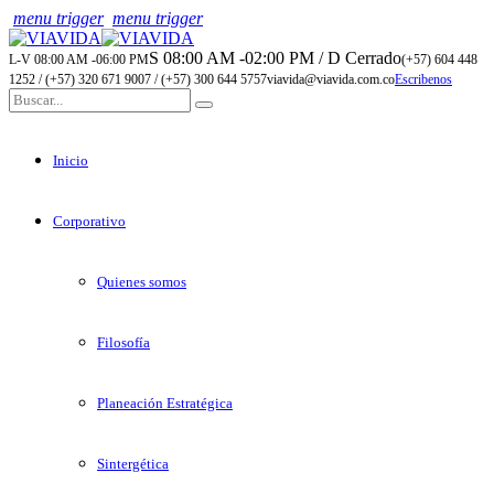
menu trigger
menu trigger
S 08:00 AM -02:00 PM / D Cerrado
L-V 08:00 AM -06:00 PM
(+57) 604 448
1252 / (+57) 320 671 9007 / (+57) 300 644 5757
viavida@viavida.com.co
Escribenos
Inicio
Corporativo
Quienes somos
Filosofía
Planeación Estratégica
Sintergética