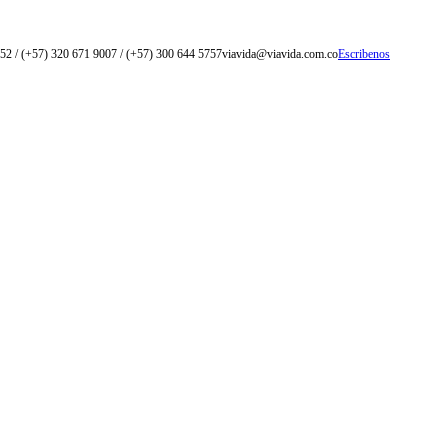
52 / (+57) 320 671 9007 / (+57) 300 644 5757
viavida@viavida.com.co
Escribenos