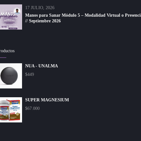
17 JULIO, 2026
Manos para Sanar Módulo 5 – Modalidad Virtual o Presenci
// Septiembre 2026
roductos
NUA - UNALMA
$
449
SUPER MAGNESIUM
$
67.000