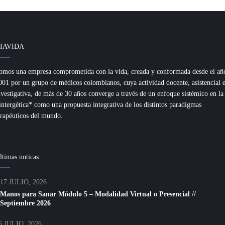
IAVIDA
omos una empresa comprometida con la vida, creada y conformada desde el añ
001 por un grupo de médicos colombianos, cuya actividad docente, asistencial 
nvestigativa, de más de 30 años converge a través de un enfoque sistémico en la
intergética* como una propuesta integrativa de los distintos paradigmas
erapéuticos del mundo.
ltimas noticas
17 JULIO, 2026
Manos para Sanar Módulo 5 – Modalidad Virtual o Presencial //
Septiembre 2026
5 JULIO, 2026