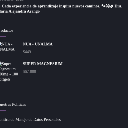
 Cada experiencia de aprendizaje inspira nuevos caminos. 🐾👐🌿 Dra.
aria Alejandra Arango
roductos
NUA - UNALMA
$
449
SUPER MAGNESIUM
$
67.000
uestras Políticas
olítica de Manejo de Datos Personales