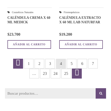
Cosméticos Naturales
Fitoterapéuticos
CALÉNDULA CREMA X 60
CALÉNDULA EXTRACTO
ML MEDICK
X 60 ML LAB NATURFAR
$
23.700
$
19.200
AÑADIR AL CARRITO
AÑADIR AL CARRITO
←
1
2
3
4
5
6
7
…
23
24
25
→
Buscar
por: