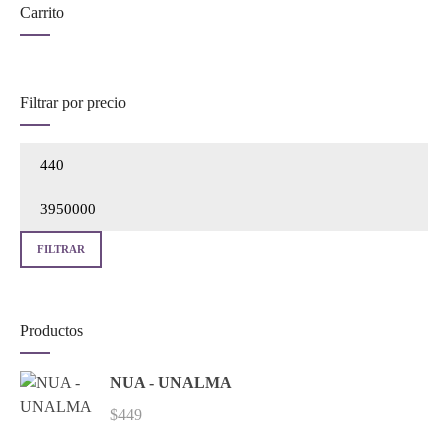
Carrito
Filtrar por precio
Prec
mín
Prec
máx
FILTRAR
Productos
NUA - UNALMA
$
449