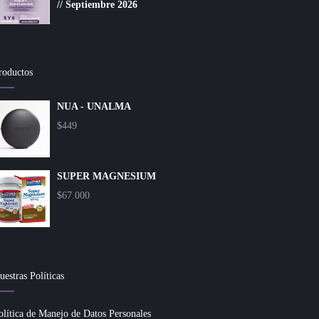
// Septiembre 2026
roductos
NUA - UNALMA
$
449
SUPER MAGNESIUM
$
67.000
uestras Políticas
olítica de Manejo de Datos Personales