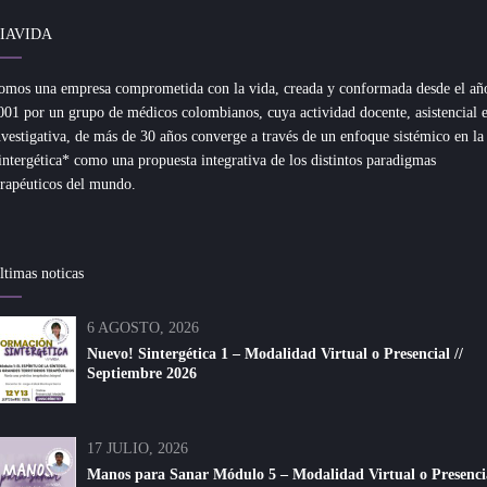
IAVIDA
omos una empresa comprometida con la vida, creada y conformada desde el añ
001 por un grupo de médicos colombianos, cuya actividad docente, asistencial 
nvestigativa, de más de 30 años converge a través de un enfoque sistémico en la
intergética* como una propuesta integrativa de los distintos paradigmas
erapéuticos del mundo.
ltimas noticas
6 AGOSTO, 2026
Nuevo! Sintergética 1 – Modalidad Virtual o Presencial //
Septiembre 2026
17 JULIO, 2026
Manos para Sanar Módulo 5 – Modalidad Virtual o Presenci