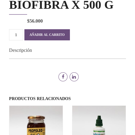
BIOFIBRA X 500 G
$
56.000
BIOFIBRA
AÑADIR AL CARRITO
X
500
Descripción
G
cantidad
PRODUCTOS RELACIONADOS