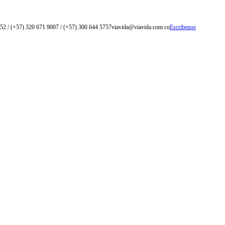
52 / (+57) 320 671 9007 / (+57) 300 644 5757
viavida@viavida.com.co
Escribenos