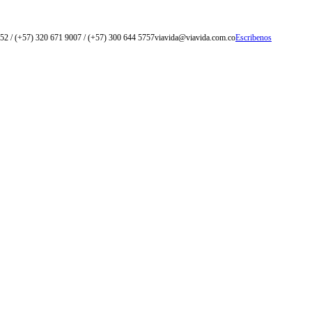
52 / (+57) 320 671 9007 / (+57) 300 644 5757
viavida@viavida.com.co
Escribenos