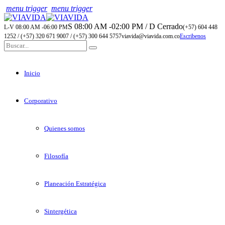
menu trigger
menu trigger
S 08:00 AM -02:00 PM / D Cerrado
L-V 08:00 AM -06:00 PM
(+57) 604 448
1252 / (+57) 320 671 9007 / (+57) 300 644 5757
viavida@viavida.com.co
Escribenos
Inicio
Corporativo
Quienes somos
Filosofía
Planeación Estratégica
Sintergética