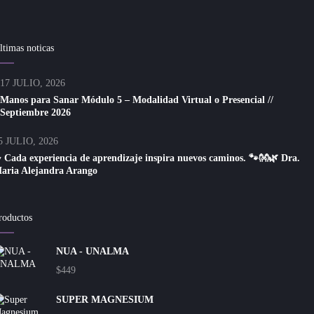
ltimas noticas
17 JULIO, 2026
Manos para Sanar Módulo 5 – Modalidad Virtual o Presencial //
Septiembre 2026
5 JULIO, 2026
 Cada experiencia de aprendizaje inspira nuevos caminos. 🐾👐🌿 Dra.
aria Alejandra Arango
roductos
NUA - UNALMA
$
449
SUPER MAGNESIUM