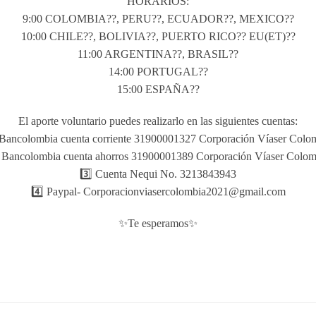
HORARIOS:
9:00 COLOMBIA??, PERU??, ECUADOR??, MEXICO??
10:00 CHILE??, BOLIVIA??, PUERTO RICO?? EU(ET)??
11:00 ARGENTINA??, BRASIL??
14:00 PORTUGAL??
15:00 ESPAÑA??
El aporte voluntario puedes realizarlo en las siguientes cuentas:
 Bancolombia cuenta corriente 31900001327 Corporación Víaser Colo
⃣ Bancolombia cuenta ahorros 31900001389 Corporación Víaser Colom
3️⃣ Cuenta Nequi No. 3213843943
4️⃣ Paypal- Corporacionviasercolombia2021@gmail.com
✨Te esperamos✨