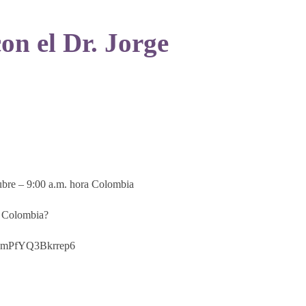
el Dr. Jorge
e – 9:00 a.m. hora Colombia
er Colombia?
pmPfYQ3Bkrrep6