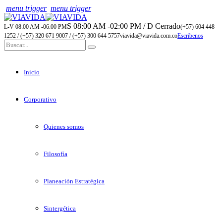
menu trigger
menu trigger
S 08:00 AM -02:00 PM / D Cerrado
L-V 08:00 AM -06:00 PM
(+57) 604 448
1252 / (+57) 320 671 9007 / (+57) 300 644 5757
viavida@viavida.com.co
Escribenos
Inicio
Corporativo
Quienes somos
Filosofía
Planeación Estratégica
Sintergética