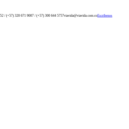
52 / (+57) 320 671 9007 / (+57) 300 644 5757
viavida@viavida.com.co
Escribenos