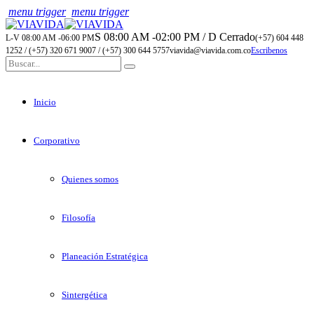
menu trigger
menu trigger
S 08:00 AM -02:00 PM / D Cerrado
L-V 08:00 AM -06:00 PM
(+57) 604 448
1252 / (+57) 320 671 9007 / (+57) 300 644 5757
viavida@viavida.com.co
Escribenos
Inicio
Corporativo
Quienes somos
Filosofía
Planeación Estratégica
Sintergética