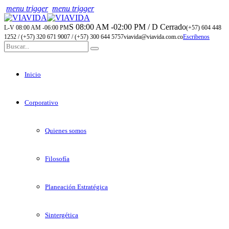
menu trigger
menu trigger
S 08:00 AM -02:00 PM / D Cerrado
L-V 08:00 AM -06:00 PM
(+57) 604 448
1252 / (+57) 320 671 9007 / (+57) 300 644 5757
viavida@viavida.com.co
Escribenos
Inicio
Corporativo
Quienes somos
Filosofía
Planeación Estratégica
Sintergética