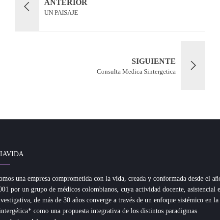
ANTERIOR
UN PAISAJE
SIGUIENTE
Consulta Medica Sintergetica
IAVIDA
omos una empresa comprometida con la vida, creada y conformada desde el añ
001 por un grupo de médicos colombianos, cuya actividad docente, asistencial 
nvestigativa, de más de 30 años converge a través de un enfoque sistémico en la
intergética* como una propuesta integrativa de los distintos paradigmas