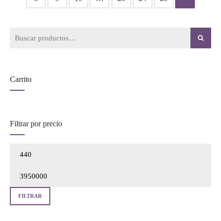
Buscar
por:
Carrito
Filtrar por precio
Prec
mín
Prec
máx
FILTRAR