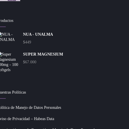
roductos
NUA - UNALMA
$
449
SUPER MAGNESIUM
$
67.000
uestras Políticas
olítica de Manejo de Datos Personales
viso de Privacidad – Habeas Data