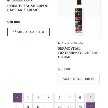
Cosméticos Naturales
DERMOVITAL SHAMPOO
CAPILAR X 400 ML
$
30.000
AÑADIR AL CARRITO
Cosméticos Naturales
DERMOVITAL
TRATAMIENTO CAPILAR
X 400ML
$
30.000
AÑADIR AL CARRITO
←
1
2
3
4
5
6
7
8
9
10
…
23
24
25
→