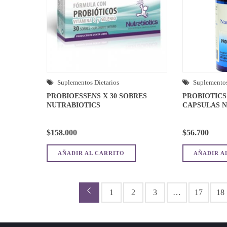
Suplementos Dietarios
Suplementos
PROBIOESSENS X 30 SOBRES
PROBIOTICS 
NUTRABIOTICS
CAPSULAS 
$
158.000
$
56.700
AÑADIR AL CARRITO
AÑADIR A
←
1
2
3
…
17
18