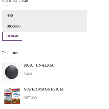
Filtrar por precio
Precio
mínimo
Precio
máximo
FILTRAR
Productos
NUA - UNALMA
$
449
SUPER MAGNESIUM
$
67.000