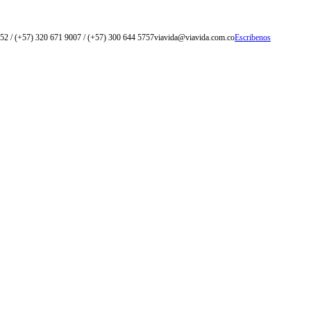
52 / (+57) 320 671 9007 / (+57) 300 644 5757
viavida@viavida.com.co
Escribenos