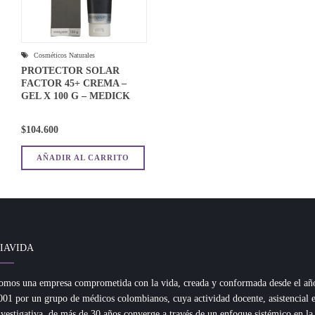
Cosméticos Naturales
PROTECTOR SOLAR
FACTOR 45+ CREMA –
GEL X 100 G – MEDICK
$
104.600
AÑADIR AL CARRITO
IAVIDA
omos una empresa comprometida con la vida, creada y conformada desde el añ
001 por un grupo de médicos colombianos, cuya actividad docente, asistencial 
nvestigativa, de más de 30 años converge a través de un enfoque sistémico en la