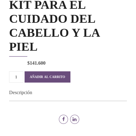
KIT PARA EL
CUIDADO DEL
CABELLO Y LA
PIEL
$
141.600
KIT
AÑADIR AL CARRITO
PARA
EL
Descripción
CUIDADO
DEL
CABELLO
Y
LA
PIEL
cantidad