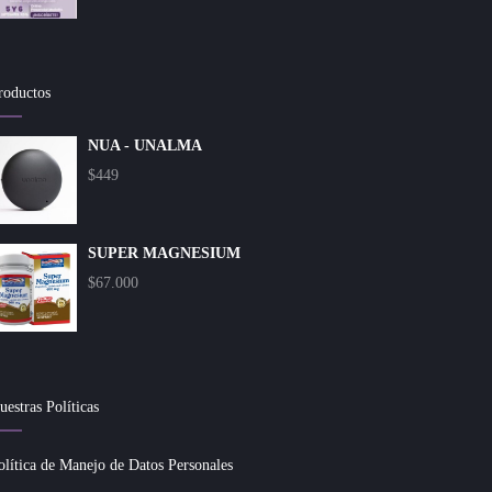
roductos
NUA - UNALMA
$
449
SUPER MAGNESIUM
$
67.000
uestras Políticas
olítica de Manejo de Datos Personales