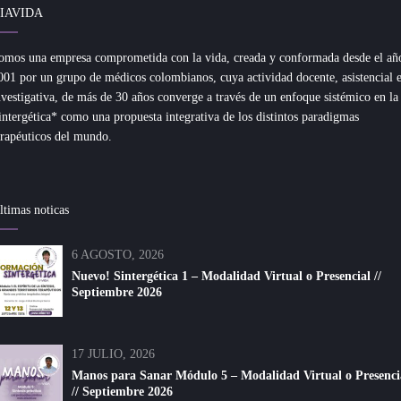
IAVIDA
omos una empresa comprometida con la vida, creada y conformada desde el añ
001 por un grupo de médicos colombianos, cuya actividad docente, asistencial 
nvestigativa, de más de 30 años converge a través de un enfoque sistémico en la
intergética* como una propuesta integrativa de los distintos paradigmas
erapéuticos del mundo.
ltimas noticas
6 AGOSTO, 2026
Nuevo! Sintergética 1 – Modalidad Virtual o Presencial //
Septiembre 2026
17 JULIO, 2026
Manos para Sanar Módulo 5 – Modalidad Virtual o Presenci
// Septiembre 2026