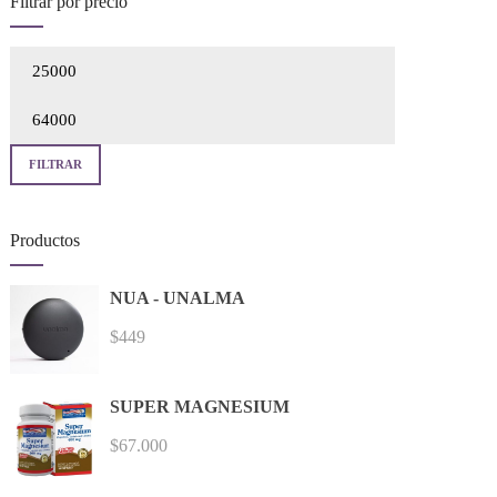
Filtrar por precio
Precio
mínimo
Precio
máximo
FILTRAR
Productos
NUA - UNALMA
$
449
SUPER MAGNESIUM
$
67.000