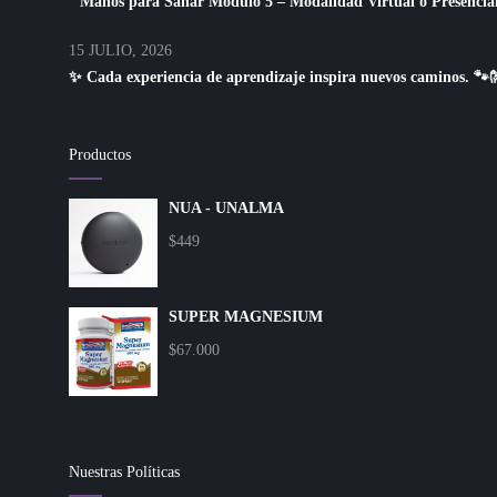
Manos para Sanar Módulo 5 – Modalidad Virtual o Presencial
15 JULIO, 2026
✨ Cada experiencia de aprendizaje inspira nuevos caminos. 🐾
Productos
NUA - UNALMA
$
449
SUPER MAGNESIUM
$
67.000
Nuestras Políticas