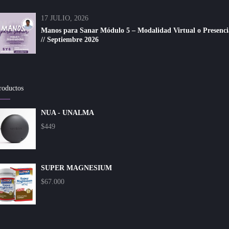
17 JULIO, 2026
Manos para Sanar Módulo 5 – Modalidad Virtual o Presenci
// Septiembre 2026
roductos
NUA - UNALMA
$
449
SUPER MAGNESIUM
$
67.000