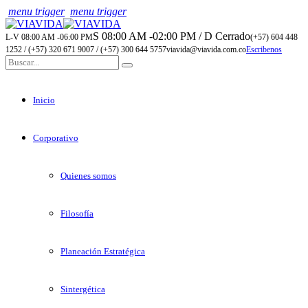
menu trigger
menu trigger
S 08:00 AM -02:00 PM / D Cerrado
L-V 08:00 AM -06:00 PM
(+57) 604 448
1252 / (+57) 320 671 9007 / (+57) 300 644 5757
viavida@viavida.com.co
Escribenos
Inicio
Corporativo
Quienes somos
Filosofía
Planeación Estratégica
Sintergética