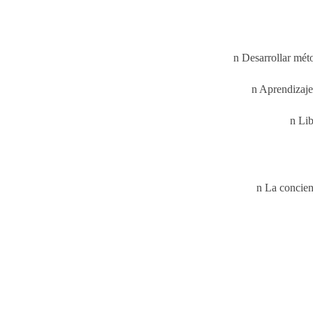
n Desarrollar mét
n Aprendizaje
n Lib
n La concien