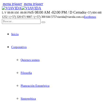
menu trigger
menu trigger
S 08:00 AM -02:00 PM / D Cerrado
L-V 08:00 AM -06:00 PM
(+57) 604 448
1252 / (+57) 320 671 9007 / (+57) 300 644 5757
viavida@viavida.com.co
Escribenos
Inicio
Corporativo
Quienes somos
Filosofía
Planeación Estratégica
Sintergética