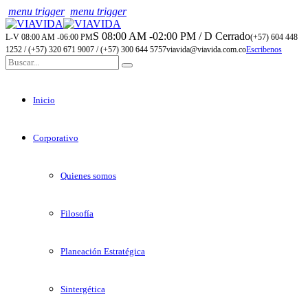
menu trigger
menu trigger
S 08:00 AM -02:00 PM / D Cerrado
L-V 08:00 AM -06:00 PM
(+57) 604 448
1252 / (+57) 320 671 9007 / (+57) 300 644 5757
viavida@viavida.com.co
Escribenos
Inicio
Corporativo
Quienes somos
Filosofía
Planeación Estratégica
Sintergética