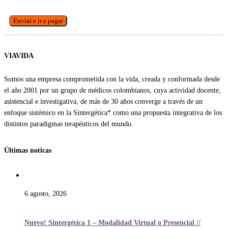
Deja
este
campo
en
VIAVIDA
blanco,
por
Somos una empresa comprometida con la vida, creada y conformada desde
favor.
el año 2001 por un grupo de médicos colombianos, cuya actividad docente,
asistencial e investigativa, de más de 30 años converge a través de un
enfoque sistémico en la Sintergética* como una propuesta integrativa de los
distintos paradigmas terapéuticos del mundo.
Últimas noticas
6 agosto, 2026
Nuevo! Sintergética 1 – Modalidad Virtual o Presencial //