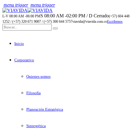
menu trigger
menu trigger
S 08:00 AM -02:00 PM / D Cerrado
L-V 08:00 AM -06:00 PM
(+57) 604 448
1252 / (+57) 320 671 9007 / (+57) 300 644 5757
viavida@viavida.com.co
Escribenos
Inicio
Corporativo
Quienes somos
Filosofía
Planeación Estratégica
Sintergética