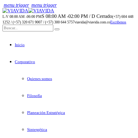
menu trigger
menu trigger
S 08:00 AM -02:00 PM / D Cerrado
L-V 08:00 AM -06:00 PM
(+57) 604 448
1252 / (+57) 320 671 9007 / (+57) 300 644 5757
viavida@viavida.com.co
Escribenos
Inicio
Corporativo
Quienes somos
Filosofía
Planeación Estratégica
Sintergética