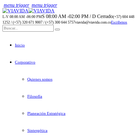
menu trigger
menu trigger
S 08:00 AM -02:00 PM / D Cerrado
L-V 08:00 AM -06:00 PM
(+57) 604 448
1252 / (+57) 320 671 9007 / (+57) 300 644 5757
viavida@viavida.com.co
Escribenos
Inicio
Corporativo
Quienes somos
Filosofía
Planeación Estratégica
Sintergética