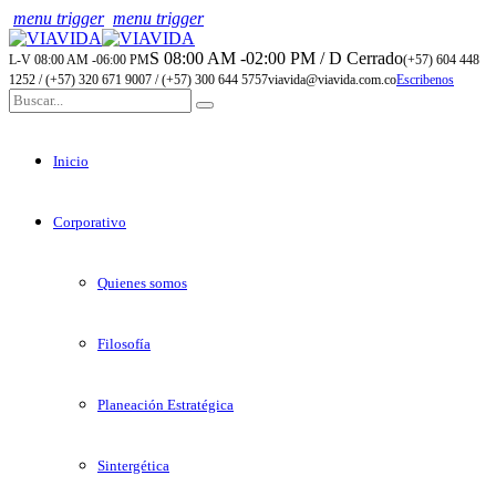
menu trigger
menu trigger
S 08:00 AM -02:00 PM / D Cerrado
L-V 08:00 AM -06:00 PM
(+57) 604 448
1252 / (+57) 320 671 9007 / (+57) 300 644 5757
viavida@viavida.com.co
Escribenos
Inicio
Corporativo
Quienes somos
Filosofía
Planeación Estratégica
Sintergética