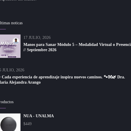
ltimas noticas
17 JULIO, 2026
Manos para Sanar Módulo 5 – Modalidad Virtual o Presenci
// Septiembre 2026
5 JULIO, 2026
 Cada experiencia de aprendizaje inspira nuevos caminos. 🐾👐🌿 Dra.
aria Alejandra Arango
roductos
NUA - UNALMA
$
449