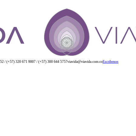
52 / (+57) 320 671 9007 / (+57) 300 644 5757
viavida@viavida.com.co
Escribenos