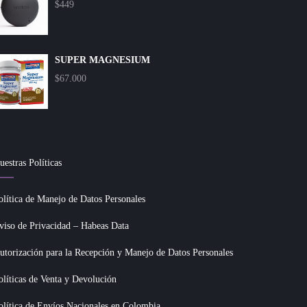
$
449
SUPER MAGNESIUM
$
67.000
uestras Políticas
olítica de Manejo de Datos Personales
viso de Privacidad – Habeas Data
utorización para la Recepción y Manejo de Datos Personales
olíticas de Venta y Devolución
olítica de Envíos Nacionales en Colombia