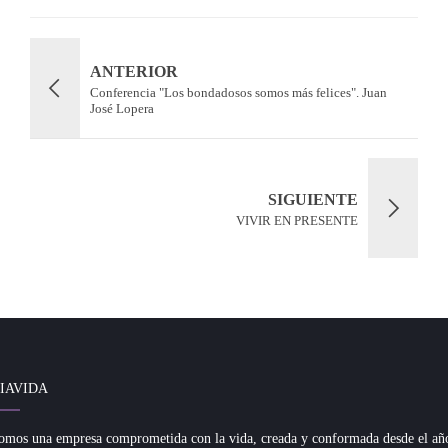
ANTERIOR
Conferencia "Los bondadosos somos más felices". Juan
José Lopera
SIGUIENTE
VIVIR EN PRESENTE
IAVIDA
omos una empresa comprometida con la vida, creada y conformada desde el añ