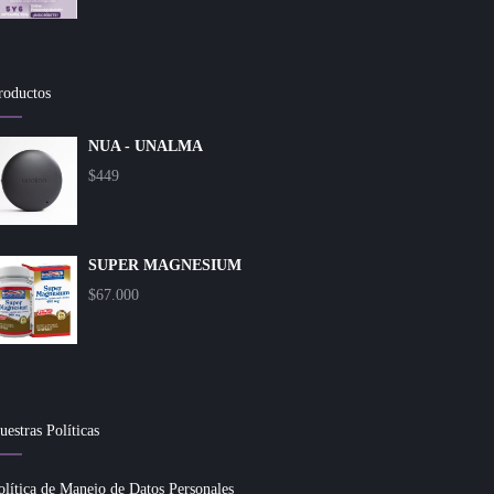
roductos
NUA - UNALMA
$
449
SUPER MAGNESIUM
$
67.000
uestras Políticas
olítica de Manejo de Datos Personales