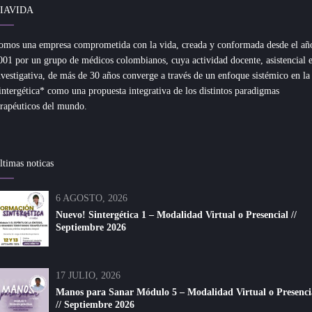
IAVIDA
omos una empresa comprometida con la vida, creada y conformada desde el añ
001 por un grupo de médicos colombianos, cuya actividad docente, asistencial 
nvestigativa, de más de 30 años converge a través de un enfoque sistémico en la
intergética* como una propuesta integrativa de los distintos paradigmas
erapéuticos del mundo.
ltimas noticas
6 AGOSTO, 2026
Nuevo! Sintergética 1 – Modalidad Virtual o Presencial //
Septiembre 2026
17 JULIO, 2026
Manos para Sanar Módulo 5 – Modalidad Virtual o Presenci
// Septiembre 2026