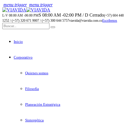
menu trigger
menu trigger
S 08:00 AM -02:00 PM / D Cerrado
L-V 08:00 AM -06:00 PM
(+57) 604 448
1252 / (+57) 320 671 9007 / (+57) 300 644 5757
viavida@viavida.com.co
Escribenos
Inicio
Corporativo
Quienes somos
Filosofía
Planeación Estratégica
Sintergética