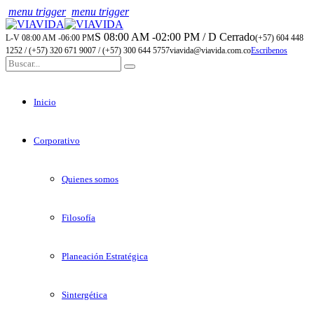
menu trigger
menu trigger
S 08:00 AM -02:00 PM / D Cerrado
L-V 08:00 AM -06:00 PM
(+57) 604 448
1252 / (+57) 320 671 9007 / (+57) 300 644 5757
viavida@viavida.com.co
Escribenos
Inicio
Corporativo
Quienes somos
Filosofía
Planeación Estratégica
Sintergética