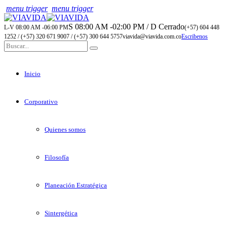
menu trigger
menu trigger
S 08:00 AM -02:00 PM / D Cerrado
L-V 08:00 AM -06:00 PM
(+57) 604 448
1252 / (+57) 320 671 9007 / (+57) 300 644 5757
viavida@viavida.com.co
Escribenos
Inicio
Corporativo
Quienes somos
Filosofía
Planeación Estratégica
Sintergética