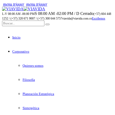
menu trigger
menu trigger
S 08:00 AM -02:00 PM / D Cerrado
L-V 08:00 AM -06:00 PM
(+57) 604 448
1252 / (+57) 320 671 9007 / (+57) 300 644 5757
viavida@viavida.com.co
Escribenos
Inicio
Corporativo
Quienes somos
Filosofía
Planeación Estratégica
Sintergética