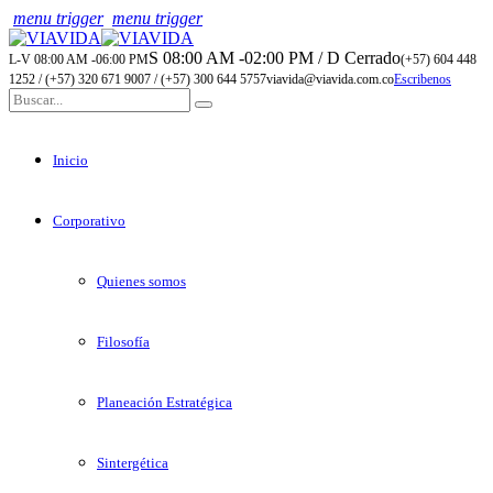
menu trigger
menu trigger
S 08:00 AM -02:00 PM / D Cerrado
L-V 08:00 AM -06:00 PM
(+57) 604 448
1252 / (+57) 320 671 9007 / (+57) 300 644 5757
viavida@viavida.com.co
Escribenos
Inicio
Corporativo
Quienes somos
Filosofía
Planeación Estratégica
Sintergética